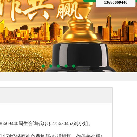
13686669440
440周生咨询或QQ:275630452刘小姐。
可以到经销商处免费换新(外观损坏，作保修处理)。