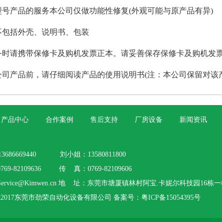
产型号产品的服务本公司仅做功能性修复(外观可能与原产品有异)
务不包括外壳、说明书、包装
务时请携带保修卡及购机发票正本。请妥善保存保修卡及购机发
公司产品前，请仔细阅读产品的使用说明书(注：本公司保留对该
产品中心
合作案例
售后支持
厂房设备
新闻资讯
3686669440 刘小姐：13580811800
69-82109636 传 真：0769-82109606
ervice@Kimwen.cn 地 址：东莞市塘厦镇林村阿宝.卡妮尔科技园16栋
ight2017东莞市劲荣自动化设备有限公司
备案号：粤ICP备15054395号