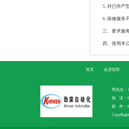
5. 对已停
6. 保修服
三、要求服
四、使用本
首页
走进劲荣
周先生：1
电 话：07
邮 件：S
CopyR