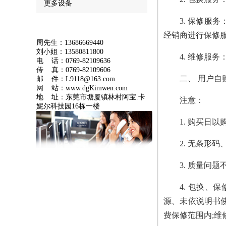
更多设备
3. 保修
联系我们
经销商进行保修
周先生：13686669440
刘小姐：13580811800
4. 维修服
电 话：0769-82109636
传 真：
0769-82109606
二、 用户
邮 件：
L9118@163.com
网 站：www.dgKimwen.com
地 址：东莞市塘厦镇林村阿宝.卡
注意：
妮尔科技园16栋一楼
1. 购买日
2. 无条形
3. 质量问
4. 包换
源、未依说明书
费保修范围内;维